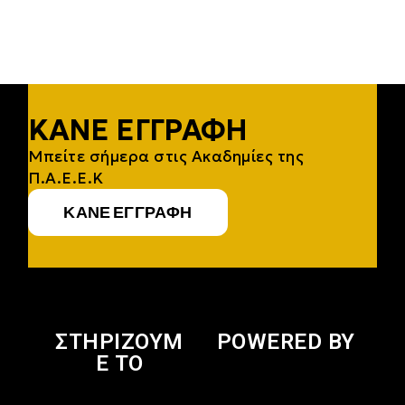
ΚΆΝΕ ΕΓΓΡΑΦΉ
Μπείτε σήμερα στις Ακαδημίες της
Π.Α.Ε.Ε.Κ
ΚΆΝΕ ΕΓΓΡΑΦΉ
ΣΤΗΡΙΖΟΥΜ
POWERED BY
Ε ΤΟ