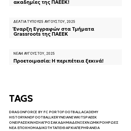
ακαδημίες της ΠΑΕΕΚ!
ΔΕΛΤΊΑ ΤΎΠΟΥ
25 ΑΥΓΟΎΣΤΟΥ, 2025
Έναρξη Εγγραφών στα Τμήματα
Grassroots της ΠΑΕΕΚ
ΝΈΑ
4 ΑΥΓΟΎΣΤΟΥ, 2025
Προετοιμασία: Η περιπέτεια ξεκινά!
TAGS
DRAGONFORCE BY FC PORTO
FOOTBALLACADEMY
HISTORYANDFOOTBALL
KERYNEIA
NEWKITS
PAEEK
ΌΝΕΙΡΑΣΕΚΊΝΗΣΗ
ΑΓΡΌΣ
ΑΚΑΔΗΜΊΑ
ΔΕΝΞΕΧΝΏ
ΜΙΚΡΟΊΉΡΩΕΣ
ΝΈΑ ΕΠΟΧΉ
ΟΜΑΔΙΚΌΤΗΤΑ
ΠΕΙΘΑΡΧΊΑ
ΠΕΡΗΦΆΝΕΙΑ