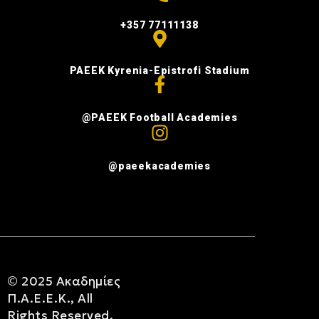
+357 77111138
PAEEK Kyrenia-Epistrofi Stadium
@PAEEK Football Academies
@paeekacademies
© 2025
Ακαδημίες
Π.Α.Ε.Ε.Κ.
, All
Rights Reserved.