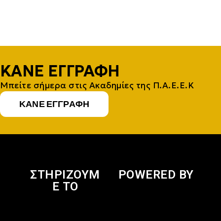
ΚΆΝΕ ΕΓΓΡΑΦΉ
Μπείτε σήμερα στις Ακαδημίες της Π.Α.Ε.Ε.Κ
ΚΆΝΕ ΕΓΓΡΑΦΉ
ΣΤΗΡΙΖΟΥΜ
POWERED BY
Ε ΤΟ