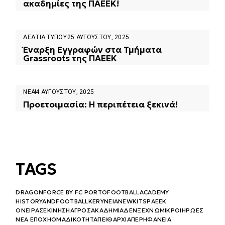
ακαδημίες της ΠΑΕΕΚ!
ΔΕΛΤΊΑ ΤΎΠΟΥ
25 ΑΥΓΟΎΣΤΟΥ, 2025
Έναρξη Εγγραφών στα Τμήματα
Grassroots της ΠΑΕΕΚ
ΝΈΑ
4 ΑΥΓΟΎΣΤΟΥ, 2025
Προετοιμασία: Η περιπέτεια ξεκινά!
TAGS
DRAGONFORCE BY FC PORTO
FOOTBALLACADEMY
HISTORYANDFOOTBALL
KERYNEIA
NEWKITS
PAEEK
ΌΝΕΙΡΑΣΕΚΊΝΗΣΗ
ΑΓΡΌΣ
ΑΚΑΔΗΜΊΑ
ΔΕΝΞΕΧΝΏ
ΜΙΚΡΟΊΉΡΩΕΣ
ΝΈΑ ΕΠΟΧΉ
ΟΜΑΔΙΚΌΤΗΤΑ
ΠΕΙΘΑΡΧΊΑ
ΠΕΡΗΦΆΝΕΙΑ