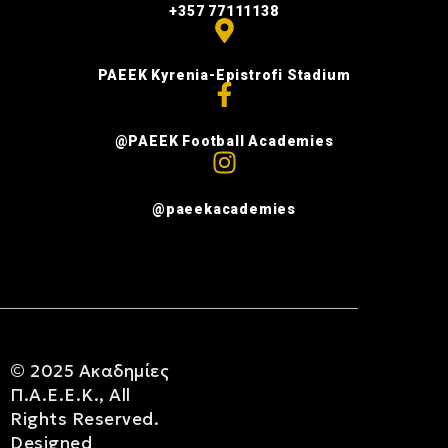
+357 77111138
PAEEK Kyrenia-Epistrofi Stadium
@PAEEK Football Academies
@paeekacademies
© 2025
Ακαδημίες
Π.Α.Ε.Ε.Κ.
, All
Rights Reserved.
Designed